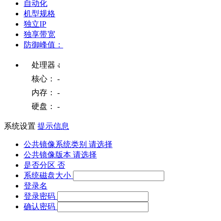
自动化
机型规格
独立IP
独享带宽
防御峰值：
处理器：
-
核心：
-
内存：
-
硬盘：
-
系统设置
提示信息
公共镜像系统类别
请选择
公共镜像版本
请选择
是否分区
否
系统磁盘大小
登录名
登录密码
确认密码