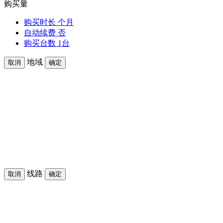
购买量
购买时长
个月
自动续费
否
购买台数
1台
地域
取消
确定
线路
取消
确定