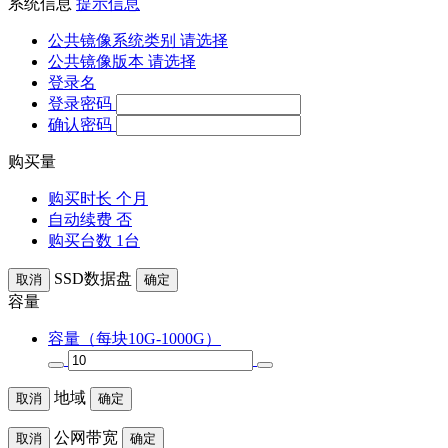
系统信息
提示信息
公共镜像系统类别
请选择
公共镜像版本
请选择
登录名
登录密码
确认密码
购买量
购买时长
个月
自动续费
否
购买台数
1台
SSD数据盘
取消
确定
容量
容量
（每块
10
G-
1000
G）
地域
取消
确定
公网带宽
取消
确定