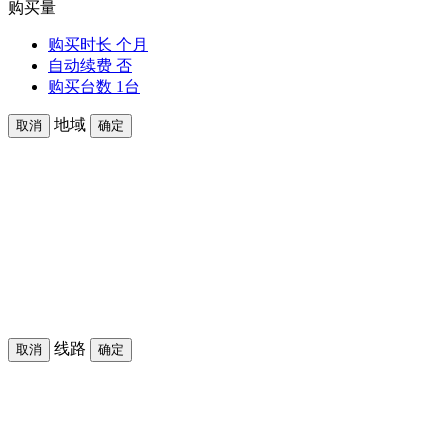
购买量
购买时长
个月
自动续费
否
购买台数
1台
地域
取消
确定
线路
取消
确定