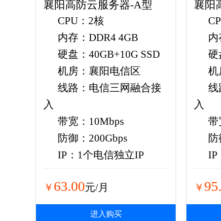
襄阳高防云服务器-A型
襄阳
CPU：2核
C
内存：DDR4 4GB
内
硬盘：40GB+10G SSD
硬
机房：襄阳电信区
机
线路：电信三网融合接
线
入
入
带宽：10Mbps
带
防御：200Gbps
防
IP：1个电信独立IP
I
63.00
95
￥
元/月
￥
进入购买