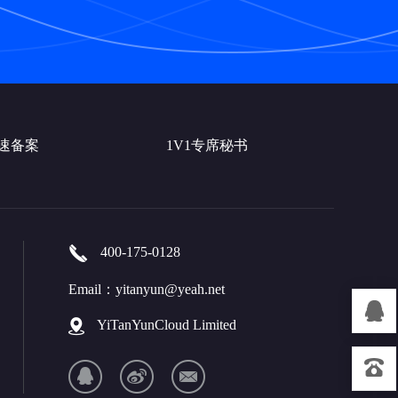
快速备案
1V1专席秘书
400-175-0128
Email：
yitanyun@yeah.net
YiTanYunCloud Limited