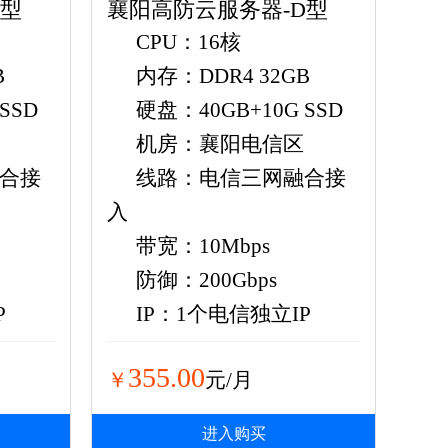
C型
襄阳高防云服务器-D型
CPU：16核
B
内存：DDR4 32GB
SSD
硬盘：40GB+10G SSD
机房：襄阳电信区
合接
线路：电信三网融合接
入
带宽：10Mbps
防御：200Gbps
P
IP：1个电信独立IP
355.00
￥
元/月
进入购买