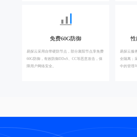
免费60G防御
性
易探云采用自带硬防节点，部分襄阳节点享免费
易探云服
60G防御，有效防御DDoS、CC等恶意攻击，保
全隔离；
障用户网络安全。
中的管理