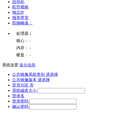
自动化
机型规格
独立IP
独享带宽
防御峰值：
处理器：
-
核心：
-
内存：
-
硬盘：
-
系统设置
提示信息
公共镜像系统类别
请选择
公共镜像版本
请选择
是否分区
否
系统磁盘大小
登录名
登录密码
确认密码