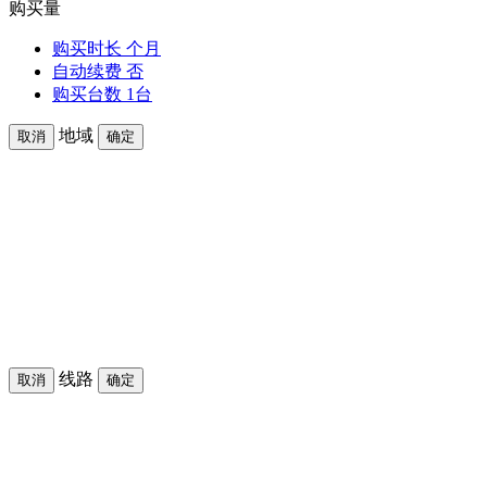
购买量
购买时长
个月
自动续费
否
购买台数
1台
地域
取消
确定
线路
取消
确定