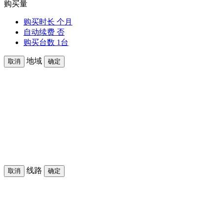
购买量
购买时长
个月
自动续费
否
购买台数
1台
地域
取消
确定
线路
取消
确定