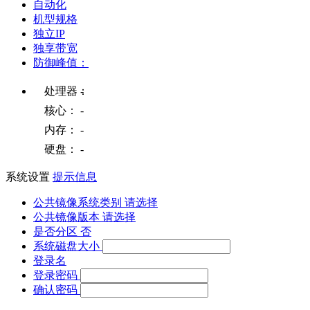
自动化
机型规格
独立IP
独享带宽
防御峰值：
处理器：
-
核心：
-
内存：
-
硬盘：
-
系统设置
提示信息
公共镜像系统类别
请选择
公共镜像版本
请选择
是否分区
否
系统磁盘大小
登录名
登录密码
确认密码